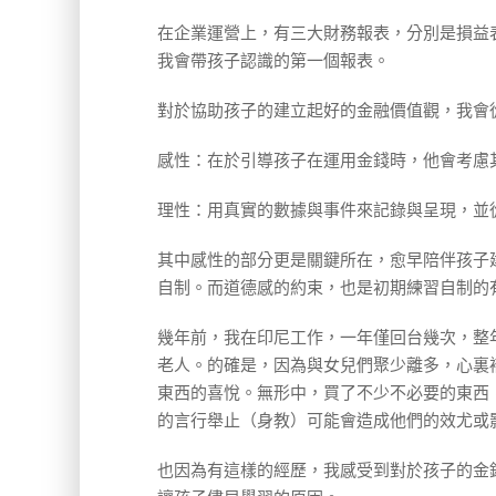
在企業運營上，有三大財務報表，分別是損益
我會帶孩子認識的第一個報表。
對於協助孩子的建立起好的金融價值觀，我會
感性：在於引導孩子在運用金錢時，他會考慮
理性：用真實的數據與事件來記錄與呈現，並
其中感性的部分更是關鍵所在，愈早陪伴孩子
自制。而道德感的約束，也是初期練習自制的
幾年前，我在印尼工作，一年僅回台幾次，整
老人。的確是，因為與女兒們聚少離多，心裏
東西的喜悅。無形中，買了不少不必要的東西
的言行舉止（身教）可能會造成他們的效尤或
也因為有這樣的經歷，我感受到對於孩子的金