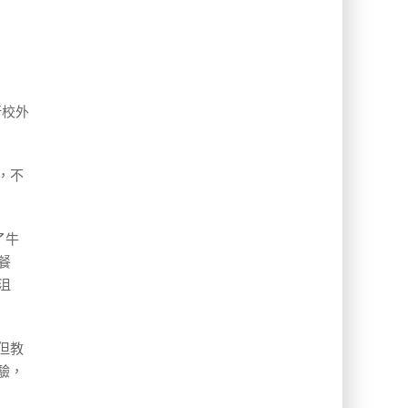
行校外
，不
了牛
餐
沮
但教
驗，