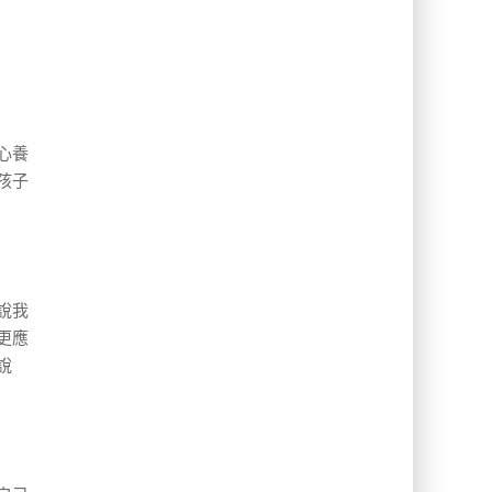
心養
孩子
說我
更應
說