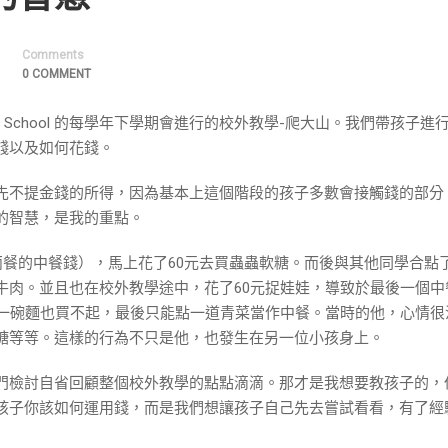
Comments
0 COMMENT
 School 的每學年下學期會進行的校外教學-爬大山。我們帶孩子進
錢以及如何花錢。
先不提金錢的所得，因為基本上這個階段的孩子多數會接觸錢的部分
的智慧，是我的重點。
兩餐的中餐錢），馬上花了60元去買蟲蟲軟糖。而後與其他同學合點
牛肉。並且也在校外教學途中，花了60元捉娃娃，導致於最後一個中
連一碗麵也買不起，最後只能點一道青菜當作中餐。當時的他，心情很
糖等等。這樣的行為不只是他，也發生在另一位小孩身上。
門檢討自省回顧整個校外教學的點點滴滴。那才是我想要教孩子的，
孩子你該如何運用錢，而是我們想讓孩子自己先去嘗試看看，有了經