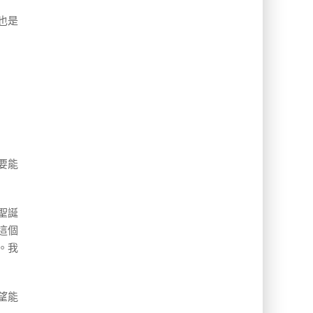
也是
要能
聖誕
這個
。我
望能