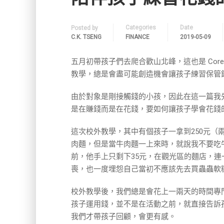
Categories
Date
Posted by
C.K. TSENG
FINANCE
2019-05-09
五月初帶孩子們去爬合歡山北峰，這也是 Core
教學，總是會盡可能創造機會讓孩子練習保管
由於對象是剛接觸錢的小孩，因此在這一篇我
是在賺錢而是在花錢，要如何讓孩子學會花錢
這次校外教學，其中有個孩子一拿到250元（
肉麵，但是當牛肉麵一上來時，就說我不要吃
前，他手上只剩下35元，在觀光區的麵店，
喪，也一度埋怨自己當初不應該先去買蟲蟲軟
校外教學後，我們總是會花上一兩天的時間專
孩子運用錢，並不是在活動之前，就直接告訴
我們才帶孩子回顧，會更有感。