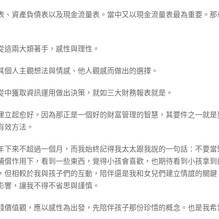
表、資產負債表以及現金流量表。當中又以現金流量表最為重要。那
從這兩大類著手，感性與理性。
其個人主觀想法與情感、他人觀感而做出的選擇。
從中獲取資訊運用做出決策，就如三大財務報表就是。
建立起愈好。因為那正是一個好的財富管理的智慧，其要件之一就是
有效方法。
年下來不超過一個月，而我始終記得我太太跟我說的一句話：不要當
補償作用下，看到一些東西，覺得小孩會喜歡，也期待看到小孩拿到
，但相較於我與孩子們的互動，陪伴還是我和女兒們建立情誼的關鍵
影響，讓我不得不省思與謹慎。
錢價值觀，應以感性為出發，先陪伴孩子那份珍惜的概念。也是我希