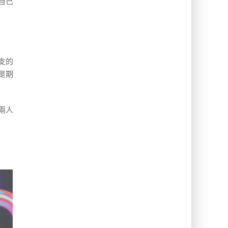
自己
支的
是期
兩人