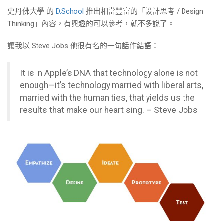
史丹佛大學 的
D.School
推出相當豐富的「設計思考 / Design
Thinking」內容，有興趣的可以參考，就不多說了。
讓我以 Steve Jobs 他很有名的一句話作結語：
It is in Apple’s DNA that technology alone is not
enough—it’s technology married with liberal arts,
married with the humanities, that yields us the
results that make our heart sing. – Steve Jobs