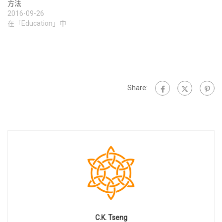
方法
2016-09-26
在「Education」中
Share:
C.K. Tseng